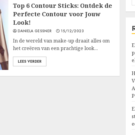
Top 6 Contour Sticks: Ontdek de
Perfecte Contour voor Jouw
Look!
DANIELA GESSNER
15/12/2023
In de wereld van make-up draait alles om
E
het creëren van een prachtige look...
p
e
LEES VERDER
H
V
A
P
E
s
e