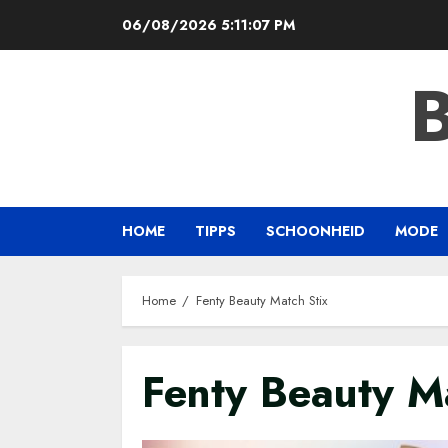
Skip
06/08/2026
5:11:07 PM
to
content
HOME
TIPPS
SCHOONHEID
MODE
Home
Fenty Beauty Match Stix
Fenty Beauty M