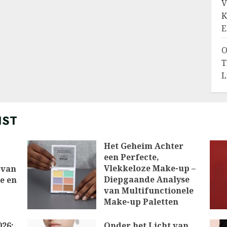
V
K
E
O
T
L
IST
Het Geheim Achter
een Perfecte,
Vlekkeloze Make-up –
 van
Diepgaande Analyse
ie en
van Multifunctionele
Make-up Paletten
10/03/2026
026:
Onder het Licht van