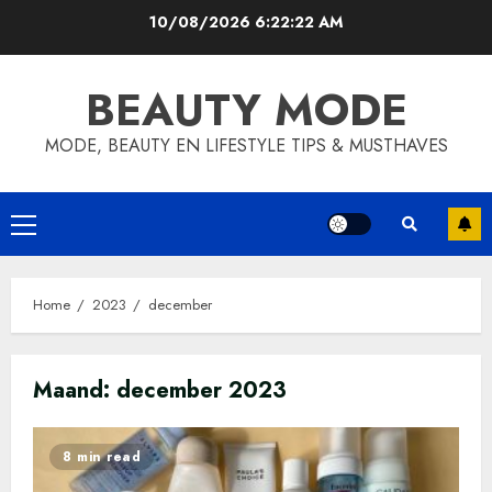
Skip
10/08/2026
6:22:23 AM
to
content
BEAUTY MODE
MODE, BEAUTY EN LIFESTYLE TIPS & MUSTHAVES
Primary
Menu
Home
2023
december
Maand:
december 2023
8 min read