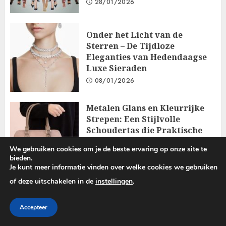
28/01/2026
Onder het Licht van de
Sterren – De Tijdloze
Eleganties van Hedendaagse
Luxe Sieraden
08/01/2026
Metalen Glans en Kleurrijke
Strepen: Een Stijlvolle
Schoudertas die Praktische
Functionaliteit Combineert
We gebruiken cookies om je de beste ervaring op onze site te
met Elegantie
bieden.
18/12/2025
Je kunt meer informatie vinden over welke cookies we gebruiken
of deze uitschakelen in de
instellingen
.
Copyright © 2025 All rights reserved.
|
ChromeNews
by AF
Accepteer
themes.