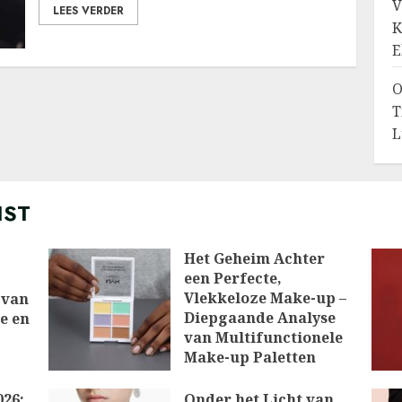
V
LEES VERDER
K
E
O
T
L
IST
Het Geheim Achter
een Perfecte,
Vlekkeloze Make-up –
 van
Diepgaande Analyse
ie en
van Multifunctionele
Make-up Paletten
10/03/2026
026:
Onder het Licht van