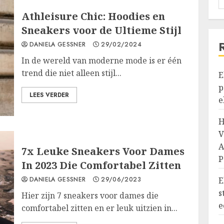
Athleisure Chic: Hoodies en
Sneakers voor de Ultieme Stijl
DANIELA GESSNER
29/02/2024
In de wereld van moderne mode is er één
trend die niet alleen stijl...
E
p
LEES VERDER
e
H
V
A
7x Leuke Sneakers Voor Dames
P
In 2023 Die Comfortabel Zitten
DANIELA GESSNER
29/06/2023
E
s
Hier zijn 7 sneakers voor dames die
e
comfortabel zitten en er leuk uitzien in...