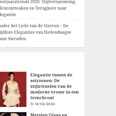
oorjaarstrends 2026: Stijlvernieuwing,
leurontwaken en Terugkeer naar
legantie
nder het Licht van de Sterren – De
ijdloze Eleganties van Hedendaagse
uxe Sieraden
Elegantie tussen de
seizoenen: De
stijlrituelen van de
moderne vrouw in een
trenchcoat
18/02/2026
Metalen Glans en