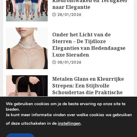
Kleurontwaken en Terugkeer
naar Elegantie
28/01/2026
Onder het Licht van de
Sterren – De Tijdloze
Eleganties van Hedendaagse
Luxe Sieraden
08/01/2026
Metalen Glans en Kleurrijke
Strepen: Een Stijlvolle
Schoudertas die Praktische
Functionaliteit Combineert
We gebruiken cookies om je de beste ervaring op onze site te
met Elegantie
bieden.
18/12/2025
Je kunt meer informatie vinden over welke cookies we gebruiken
of deze uitschakelen in de
instellingen
.
Copyright © 2025 All rights reserved.
|
ChromeNews
by AF