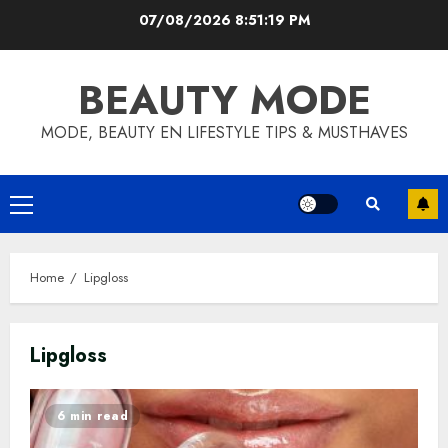
Skip
07/08/2026
8:51:19 PM
to
content
BEAUTY MODE
MODE, BEAUTY EN LIFESTYLE TIPS & MUSTHAVES
Primary
Menu
Home
Lipgloss
Lipgloss
6 min read