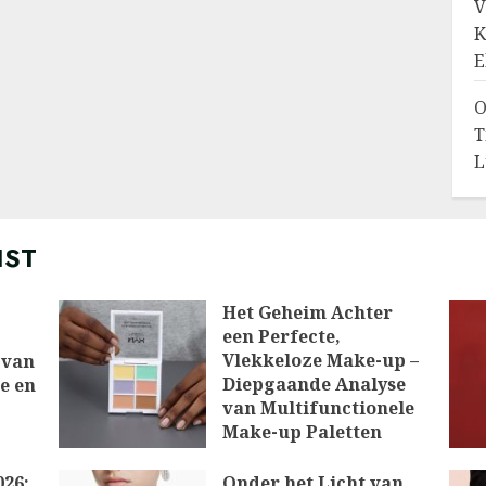
V
K
E
O
T
L
IST
Het Geheim Achter
een Perfecte,
Vlekkeloze Make-up –
 van
Diepgaande Analyse
ie en
van Multifunctionele
Make-up Paletten
10/03/2026
026:
Onder het Licht van