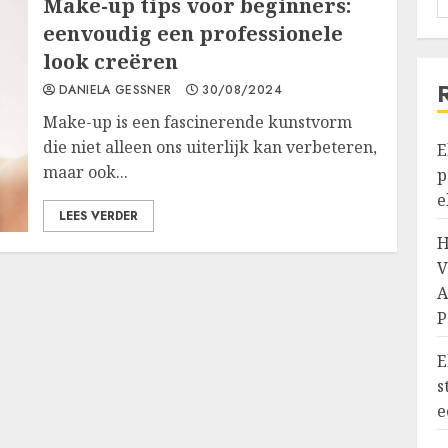
Make-up tips voor beginners:
eenvoudig een professionele
look creëren
DANIELA GESSNER
30/08/2024
Make-up is een fascinerende kunstvorm
die niet alleen ons uiterlijk kan verbeteren,
E
maar ook...
p
e
LEES VERDER
H
V
A
P
E
s
e