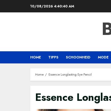
Skip
10/08/2026
4:40:41 AM
to
content
HOME
TIPPS
SCHOONHEID
MODE
Home
Essence Longlasting Eye Pencil
Essence Longlas