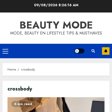
Skip
09/08/2026
8:26:17 AM
to
content
BEAUTY MODE
MODE, BEAUTY EN LIFESTYLE TIPS & MUSTHAVES
Primary
Menu
Home
crossbody
crossbody
6 min read