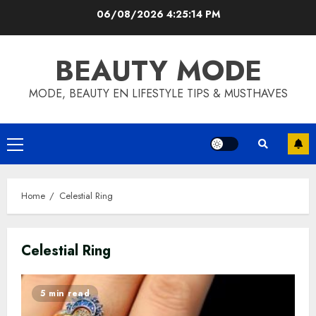
Skip
06/08/2026
4:25:15 PM
to
content
BEAUTY MODE
MODE, BEAUTY EN LIFESTYLE TIPS & MUSTHAVES
Primary
Menu
Home
Celestial Ring
Celestial Ring
5 min read