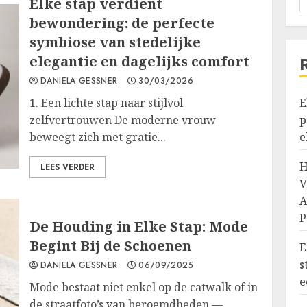
Elke stap verdient
bewondering: de perfecte
symbiose van stedelijke
elegantie en dagelijks comfort
DANIELA GESSNER
30/03/2026
1. Een lichte stap naar stijlvol
E
zelfvertrouwen De moderne vrouw
p
beweegt zich met gratie...
e
H
LEES VERDER
V
A
P
De Houding in Elke Stap: Mode
Begint Bij de Schoenen
E
s
DANIELA GESSNER
06/09/2025
e
Mode bestaat niet enkel op de catwalk of in
de straatfoto’s van beroemdheden —...