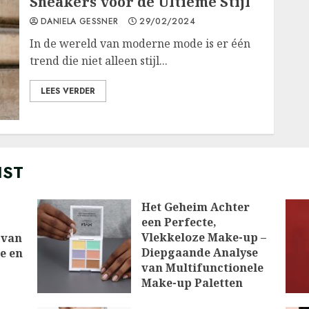
Sneakers voor de Ultieme Stijl
DANIELA GESSNER
29/02/2024
In de wereld van moderne mode is er één
trend die niet alleen stijl...
LEES VERDER
IST
Het Geheim Achter
een Perfecte,
Vlekkeloze Make-up –
 van
Diepgaande Analyse
ie en
van Multifunctionele
Make-up Paletten
10/03/2026