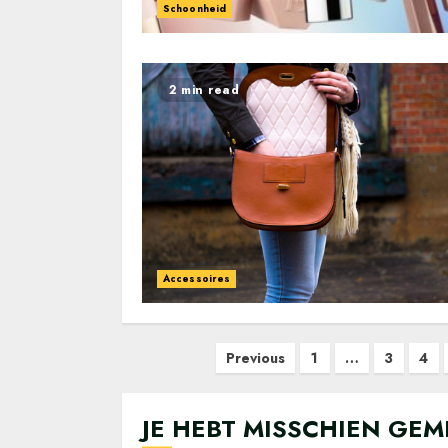
Schoonheid
2 min read
Accessoires
Berichten
Previous
1
…
3
4
paginering
JE HEBT MISSCHIEN GEM