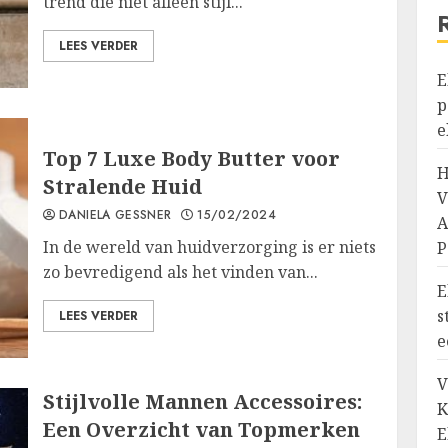
trend die niet alleen stijl...
LEES VERDER
E
p
e
Top 7 Luxe Body Butter voor
H
Stralende Huid
V
DANIELA GESSNER
15/02/2024
A
In de wereld van huidverzorging is er niets
P
zo bevredigend als het vinden van...
E
s
LEES VERDER
e
V
Stijlvolle Mannen Accessoires:
K
Een Overzicht van Topmerken
E