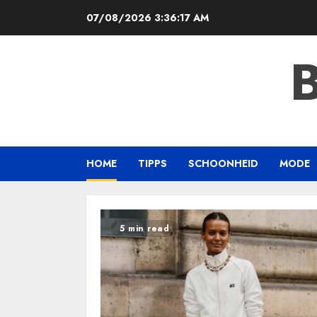
Skip
07/08/2026
3:36:18 AM
to
content
HOME
TIPPS
SCHOONHEID
MODE
5 min read