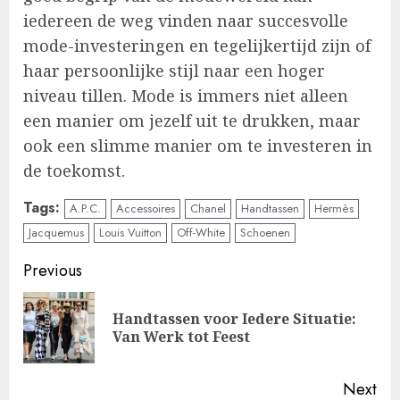
iedereen de weg vinden naar succesvolle
mode-investeringen en tegelijkertijd zijn of
haar persoonlijke stijl naar een hoger
niveau tillen. Mode is immers niet alleen
een manier om jezelf uit te drukken, maar
ook een slimme manier om te investeren in
de toekomst.
Tags:
A.P.C.
Accessoires
Chanel
Handtassen
Hermès
Jacquemus
Louis Vuitton
Off-White
Schoenen
Continue
Previous
Reading
Handtassen voor Iedere Situatie:
Pre
Van Werk tot Feest
pos
Next