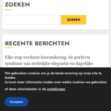
ZOEKEN
ZOEKEN
RECENTE BERICHTEN
Elke stap verdient bewondering: de perfecte
symbiose van stedelijke elegantie en dagelijks
comfort
We gebruiken cookies om je de beste ervaring op onze site te
bieden.
Het Geheim Achter een Perfecte, Vlekkeloze Make-
Je kunt meer informatie vinden over welke cookies we gebruiken
up – Diepgaande Analyse van Multifunctionele
of deze uitschakelen in de
instellingen
.
Make-up Paletten
Accepteer
Elegantie tussen de seizoenen: De stijlrituelen van de
moderne vrouw in een trenchcoat