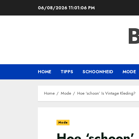
Skip
06/08/2026
11:01:07 PM
to
content
HOME
TIPPS
SCHOONHEID
MODE
Home
Mode
Hoe ‘schoon’ Is Vintage Kleding?
Mode
Hoe ‘schoon’ 