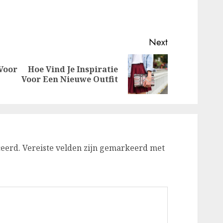
Next
 Voor
Hoe Vind Je Inspiratie
Previous
Next
Voor Een Nieuwe Outfit
post:
post:
ceerd.
Vereiste velden zijn gemarkeerd met