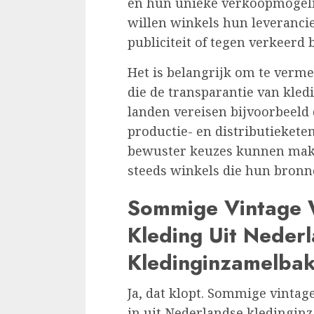
en hun unieke verkoopmogel
willen winkels hun leveranc
publiciteit of tegen verkeerd 
Het is belangrijk om te verme
die de transparantie van kle
landen vereisen bijvoorbeeld 
productie- en distributieke
bewuster keuzes kunnen make
steeds winkels die hun bron
Sommige Vintage 
Kleding Uit Neder
Kledinginzamelba
Ja, dat klopt. Sommige vinta
in uit Nederlandse kledinginz