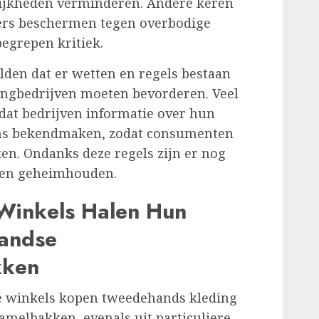
ijkheden verminderen. Andere keren
iers beschermen tegen overbodige
begrepen kritiek.
lden dat er wetten en regels bestaan
dingbedrijven moeten bevorderen. Veel
dat bedrijven informatie over hun
tens bekendmaken, zodat consumenten
n. Ondanks deze regels zijn er nog
nen geheimhouden.
Winkels Halen Hun
landse
kken
ge winkels kopen tweedehands kleding
amelbakken, evenals uit particuliere