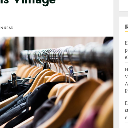
IN READ
E
p
e
H
V
A
P
E
s
e