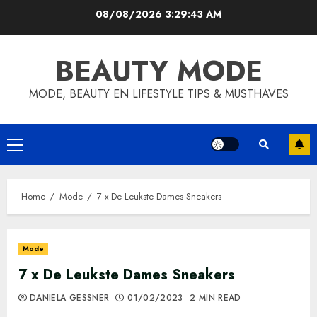
Skip
08/08/2026
3:29:44 AM
to
content
BEAUTY MODE
MODE, BEAUTY EN LIFESTYLE TIPS & MUSTHAVES
Primary
Menu
Home
Mode
7 x De Leukste Dames Sneakers
Mode
7 x De Leukste Dames Sneakers
DANIELA GESSNER
01/02/2023
2 MIN READ