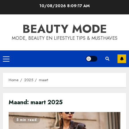
Skip
10/08/2026
8:09:18 AM
to
content
BEAUTY MODE
MODE, BEAUTY EN LIFESTYLE TIPS & MUSTHAVES
Primary
Menu
Home
2025
maart
Maand:
maart 2025
5 min read