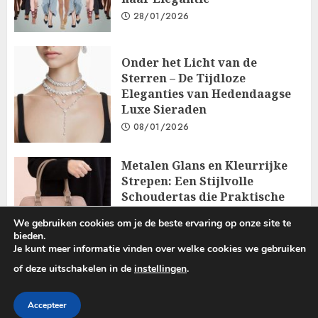
28/01/2026
Onder het Licht van de
Sterren – De Tijdloze
Eleganties van Hedendaagse
Luxe Sieraden
08/01/2026
Metalen Glans en Kleurrijke
Strepen: Een Stijlvolle
Schoudertas die Praktische
Functionaliteit Combineert
We gebruiken cookies om je de beste ervaring op onze site te
met Elegantie
bieden.
18/12/2025
Je kunt meer informatie vinden over welke cookies we gebruiken
of deze uitschakelen in de
instellingen
.
Copyright © 2025 All rights reserved.
|
ChromeNews
by AF
Accepteer
themes.