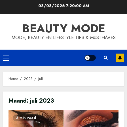
Skip
08/08/2026
7:20:01 AM
to
content
BEAUTY MODE
MODE, BEAUTY EN LIFESTYLE TIPS & MUSTHAVES
Primary
Menu
Home
2023
juli
Maand:
juli 2023
3 min read