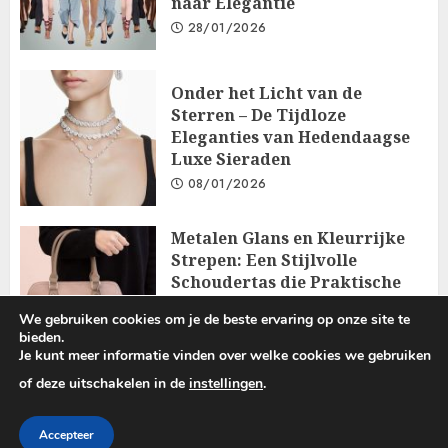
naar Elegantie
28/01/2026
Onder het Licht van de
Sterren – De Tijdloze
Eleganties van Hedendaagse
Luxe Sieraden
08/01/2026
Metalen Glans en Kleurrijke
Strepen: Een Stijlvolle
Schoudertas die Praktische
Functionaliteit Combineert
We gebruiken cookies om je de beste ervaring op onze site te
met Elegantie
bieden.
18/12/2025
Je kunt meer informatie vinden over welke cookies we gebruiken
of deze uitschakelen in de
instellingen
.
Copyright © 2025 All rights reserved.
|
ChromeNews
by AF
Accepteer